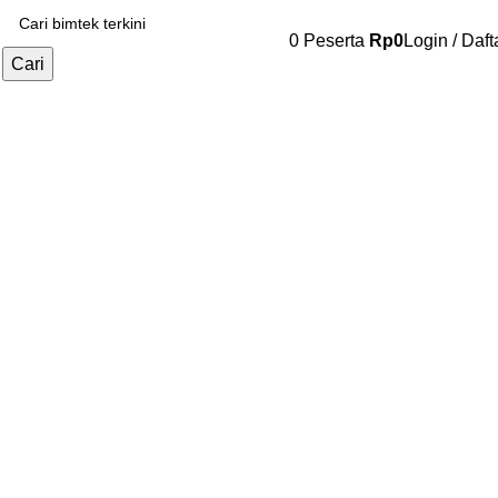
0
Peserta
Rp
0
Login / Daft
Cari