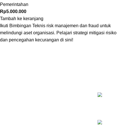
Pemerintahan
Rp
5.000.000
Tambah ke keranjang
Ikuti Bimbingan Teknis risk manajemen dan fraud untuk
melindungi aset organisasi.
Pelajari strategi mitigasi risiko
dan pencegahan kecurangan di sini!
KELAS TE
Inovasi Manajemen Profesional
Pelatihan Psy
Rp
5.500.000