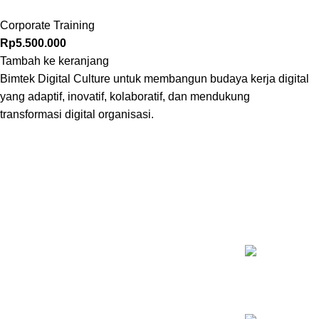
Corporate Training
Rp
5.500.000
Tambah ke keranjang
Bimtek Digital Culture untuk membangun budaya kerja digital
yang adaptif, inovatif, kolaboratif, dan mendukung
transformasi digital organisasi.
KELAS T
Inovasi Manajemen Profesional
Pelatihan Psy
Rp
5.500.000