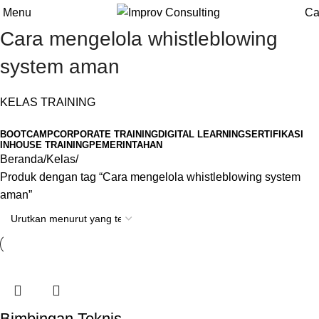
Menu
Ca
Cara mengelola whistleblowing
system aman
KELAS TRAINING
BOOTCAMP
CORPORATE TRAINING
DIGITAL LEARNING
SERTIFIKASI
INHOUSE TRAINING
PEMERINTAHAN
Beranda
Kelas
Produk dengan tag “Cara mengelola whistleblowing system
aman”
Bimbingan Teknis