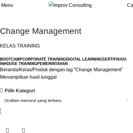
Menu
Ca
Change Management
KELAS TRAINING
BOOTCAMP
CORPORATE TRAINING
DIGITAL LEARNING
SERTIFIKASI
INHOUSE TRAINING
PEMERINTAHAN
Beranda
Kelas
Produk dengan tag “Change Management”
Menampilkan hasil tunggal
Pilih Kategori