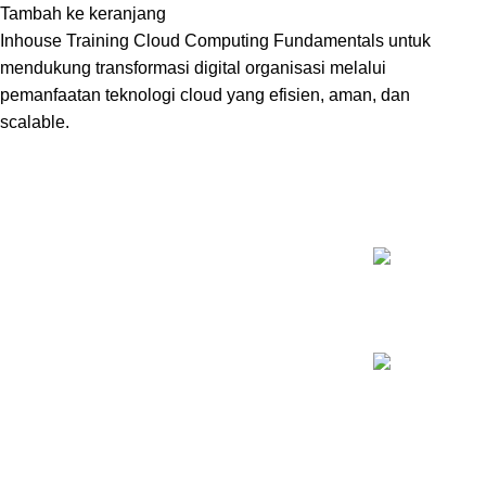
Tambah ke keranjang
Inhouse Training Cloud Computing Fundamentals untuk
mendukung transformasi digital organisasi melalui
pemanfaatan teknologi cloud yang efisien, aman, dan
scalable.
KELAS T
Inovasi Manajemen Profesional
Pelatihan Psy
Rp
5.500.000
Pelatihan Train