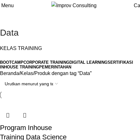
Menu
Ca
Data
KELAS TRAINING
BOOTCAMP
CORPORATE TRAINING
DIGITAL LEARNING
SERTIFIKASI
INHOUSE TRAINING
PEMERINTAHAN
Beranda
Kelas
Produk dengan tag “Data”
Program Inhouse
Training Data Science