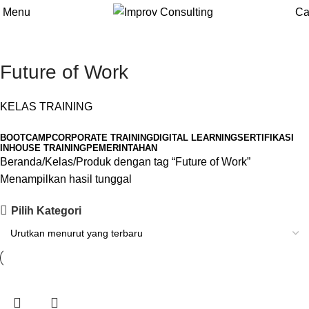
Menu
Ca
Future of Work
KELAS TRAINING
BOOTCAMP
CORPORATE TRAINING
DIGITAL LEARNING
SERTIFIKASI
INHOUSE TRAINING
PEMERINTAHAN
Beranda
Kelas
Produk dengan tag “Future of Work”
Menampilkan hasil tunggal
Pilih Kategori