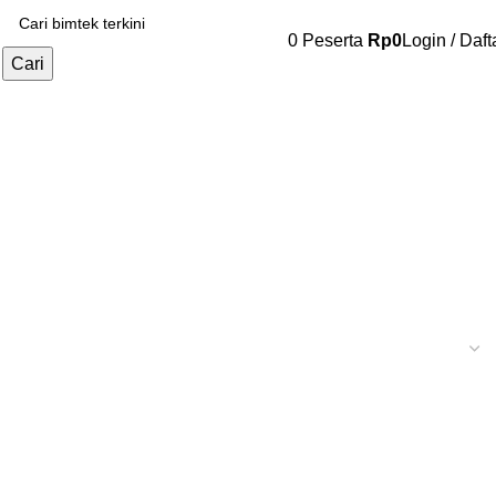
0
Peserta
Rp
0
Login / Daft
Cari