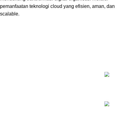
pemanfaatan teknologi cloud yang efisien, aman, dan
scalable.
KELAS T
Inovasi Manajemen Profesional
Pelatihan Psy
Rp
5.500.000
Pelatihan Train