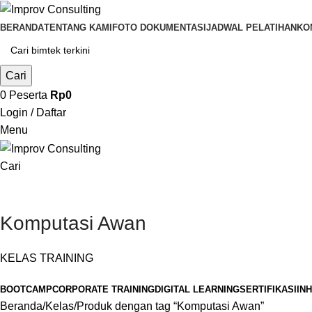
BERANDA
TENTANG KAMI
FOTO DOKUMENTASI
JADWAL PELATIHAN
KO
Cari
0
Peserta
Rp
0
Login / Daftar
Menu
Cari
Komputasi Awan
KELAS TRAINING
BOOTCAMP
CORPORATE TRAINING
DIGITAL LEARNING
SERTIFIKASI
IN
Beranda
Kelas
Produk dengan tag “Komputasi Awan”