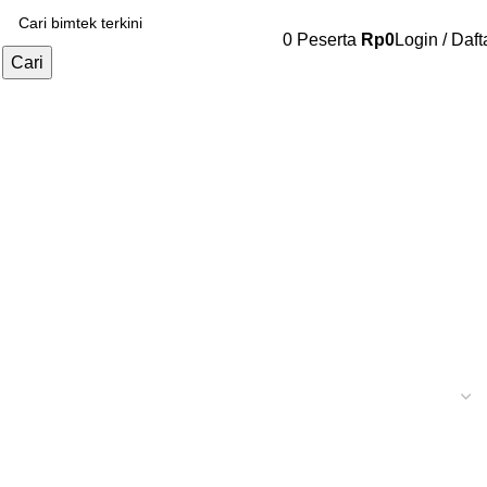
0
Peserta
Rp
0
Login / Daft
Cari