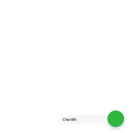
Kelapa Gading Barat Jakarta Utara 14240
0812-6040-4677
info@improvconsulting.com
Chat WA