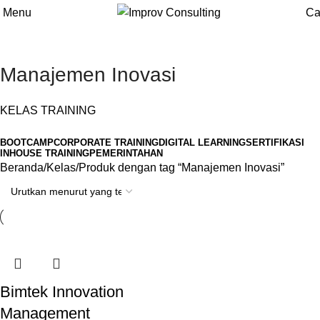
Menu
Ca
Manajemen Inovasi
KELAS TRAINING
BOOTCAMP
CORPORATE TRAINING
DIGITAL LEARNING
SERTIFIKASI
INHOUSE TRAINING
PEMERINTAHAN
Beranda
Kelas
Produk dengan tag “Manajemen Inovasi”
Bimtek Innovation
Management