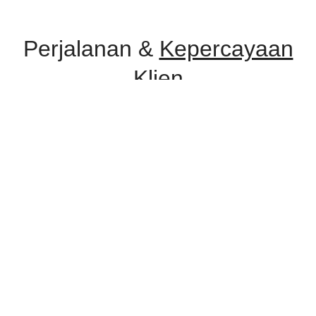
Perjalanan &
Kepercayaan
Klien
Selama perjalanan, Improv Consulting telah dipercaya oleh berbagai
instansi pemerintah, lembaga pendidikan, serta perusahaan swasta
untuk menyelenggarakan program pelatihan dan konsultasi.
Kepercayaan ini menjadi bukti komitmen kami dalam memberikan
layanan yang profesional, relevan, dan berdampak nyata.