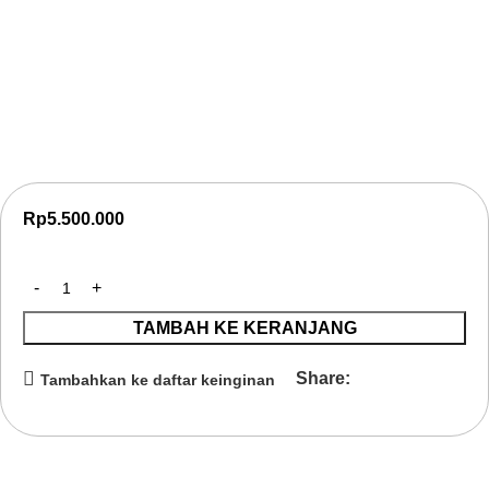
Pelatihan Mitigasi Risiko Hukum Korporasi
Pelatihan Mitigasi Risiko Hukum Korporasi untuk
meningkatkan kepatuhan, mengurangi risiko hukum, dan
memperkuat tata kelola perusahaan yang berkelanjutan.
Rp
5.500.000
TAMBAH KE KERANJANG
Share:
Tambahkan ke daftar keinginan