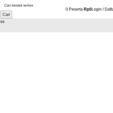
0
Peserta
Rp
0
Login / Daft
Cari
ess