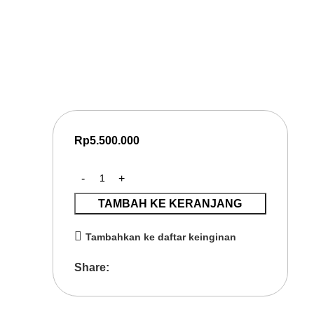
Awareness
Digital Learning Social Media Marketing untuk meningkatkan 
awareness, dan efektivitas pemasaran digital melalui strategi 
Rp
5.500.000
TAMBAH KE KERANJANG
Tambahkan ke daftar keinginan
Share: