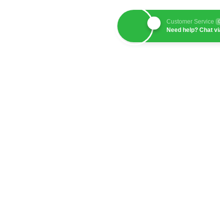
Customer Service
Need help? Chat v
engagement, brand
media sosial modern.