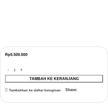
Inhouse Training Project Collaboration Tools
untuk Pengelolaan Proyek Modern
Inhouse Training Project Collaboration Tools membantu
organisasi meningkatkan pengelolaan proyek modern melalui
kolaborasi digital yang efektif dan produktif.
Rp
5.500.000
TAMBAH KE KERANJANG
Share:
Tambahkan ke daftar keinginan