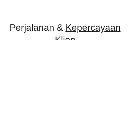
Perjalanan &
Kepercayaan
Klien
Selama perjalanan, Improv Consulting telah dipercaya oleh berbagai
instansi pemerintah, lembaga pendidikan, serta perusahaan swasta
untuk menyelenggarakan program pelatihan dan konsultasi.
Kepercayaan ini menjadi bukti komitmen kami dalam memberikan
layanan yang profesional, relevan, dan berdampak nyata.