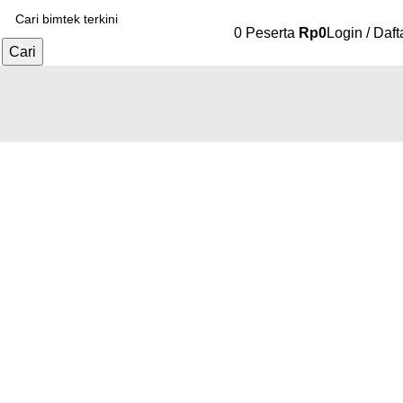
0
Peserta
Rp
0
Login / Daft
Cari