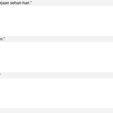
aan sehari-hari.”
n.”
”