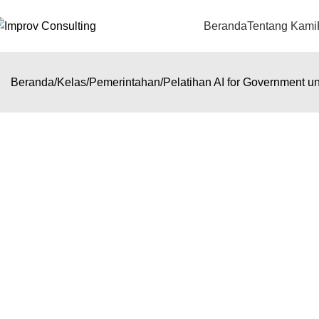
Beranda
Tentang Kami
Beranda
Kelas
Pemerintahan
Pelatihan AI for Government un
Pelatihan AI for Government unt