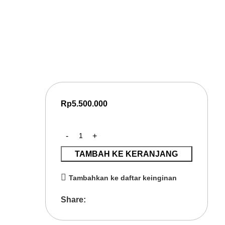
Pelayanan Publik Digital
Pelatihan AI for Government untuk meningkatkan transformasi
efisiensi birokrasi, dan pengambilan keputusan berbasis data
Rp
5.500.000
TAMBAH KE KERANJANG
Tambahkan ke daftar keinginan
Share: