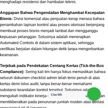
menghadapi resistensi dan hambatan teknis.
Anggapan Bahwa Pengendalian Menghambat Kecepatan
Bisnis:
Divisi komersial atau penjualan kerap merasa bahwa
penambahan lapisan kontrol atau proses otorisasi berjenjang
membuat proses bisnis menjadi lambat dan mengganggu
kepuasan pelanggan.
Solusinya adalah menerapkan
Automated Controls
di dalam sistem aplikasi,
sehingga
verifikasi berjalan dalam hitungan detik tanpa mengorbankan
keamanan.
Terjebak pada Pendekatan Centang Kertas (Tick-the-Box
Compliance):
Sering kali tim hanya fokus memastikan bahwa
seluruh dokumen checklist admin telah terisi penuh di atas
kertas demi lolos audit,
tanpa benar-benar memahami
substansi keandalan kontrol tersebut.
Solusinya adalah
Chat WA
mengubah indikator kinerja utama (KPI) pengawasan dengan
menitikberatkan pada penurunan jumlah insiden atau deviasi
operasional riil di lapangan.