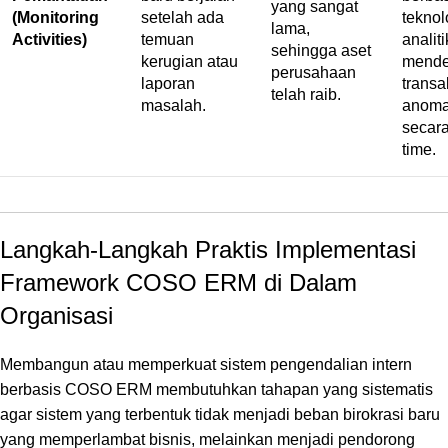
yang sangat
(Monitoring
setelah ada
teknol
lama,
Activities)
temuan
analit
sehingga aset
kerugian atau
mende
perusahaan
laporan
transa
telah raib.
masalah.
anoma
secara
time.
Langkah-Langkah Praktis Implementasi
Framework COSO ERM di Dalam
Organisasi
Membangun atau memperkuat sistem pengendalian intern
berbasis COSO ERM membutuhkan tahapan yang sistematis
agar sistem yang terbentuk tidak menjadi beban birokrasi baru
yang memperlambat bisnis,
melainkan menjadi pendorong