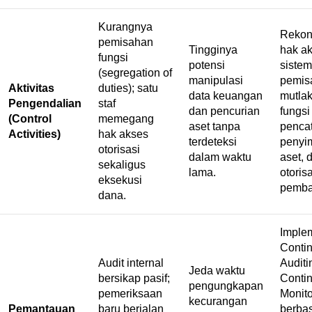
Kurangnya
Rekon
pemisahan
Tingginya
hak a
fungsi
potensi
siste
(
segregation of
manipulasi
pemis
Aktivitas
duties
); satu
data keuangan
mutlak
Pengendalian
staf
dan pencurian
fungsi
(Control
memegang
aset tanpa
pencat
Activities)
hak akses
terdeteksi
penyi
otorisasi
dalam waktu
aset, 
sekaligus
lama.
otoris
eksekusi
pemba
dana.
Imple
Conti
Audit internal
Auditi
Jeda waktu
bersikap pasif;
Conti
pengungkapan
pemeriksaan
Monito
kecurangan
Pemantauan
baru berjalan
berbas