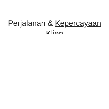
Perjalanan &
Kepercayaan
Klien
Selama perjalanan, Improv Consulting telah dipercaya oleh berbagai
instansi pemerintah, lembaga pendidikan, serta perusahaan swasta
untuk menyelenggarakan program pelatihan dan konsultasi.
Kepercayaan ini menjadi bukti komitmen kami dalam memberikan
layanan yang profesional, relevan, dan berdampak nyata.