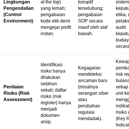
Lingkungan
at the top
)
koruptif
sistem
Pengendalian
yang lemah;
terselubung;
kepat
(Control
pengabaian
pengabaian
etika,
Environment)
kode etik demi
SOP secara
pelak
mengejar profit
masif oleh staf
audit
instan.
bawah.
kepat
budaya
secara
Kewaj
Identifikasi
Kegagalan
pemba
risiko hanya
mendeteksi
risk re
dilakukan
ancaman baru
bulan
setahun
Penilaian
(misalnya
setiap
sekali; daftar
Risiko (Risk
serangan siber
unit ke
risiko (
risk
Assessment)
atau
meng
register
) hanya
perubahan
indika
menjadi
regulasi
risiko
dokumen
mendadak).
(
Key R
arsip.
Indica