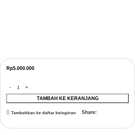
Pelatihan Penguatan Pengendalian Intern
Berbasis Kerangka Kerja COSO ERM
Ikuti Pelatihan Penguatan Pengendalian Intern Berbasis
COSO ERM.
Kuasai tata kelola risiko,
minimalisir kebocoran
finansial,
dan cegah fraud korporasi.
Rp
5.000.000
TAMBAH KE KERANJANG
Share:
Tambahkan ke daftar keinginan