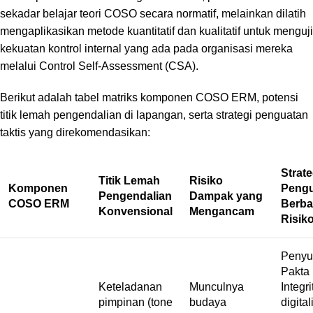
sekadar belajar teori COSO secara normatif,
melainkan dilatih
mengaplikasikan metode kuantitatif dan kualitatif untuk menguji
kekuatan kontrol internal yang ada pada organisasi mereka
melalui
Control Self-Assessment
(CSA).
Berikut adalah tabel matriks komponen COSO ERM,
potensi
titik lemah pengendalian di lapangan,
serta strategi penguatan
taktis yang direkomendasikan:
Strate
Titik Lemah
Risiko
Komponen
Peng
Pengendalian
Dampak yang
COSO ERM
Berba
Konvensional
Mengancam
Risik
Penyu
Pakta
Keteladanan
Munculnya
Integri
pimpinan (
tone
budaya
digital