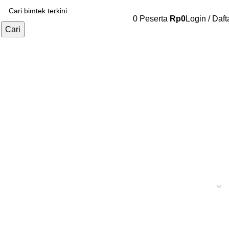
0
Peserta
Rp
0
Login / Daft
Cari