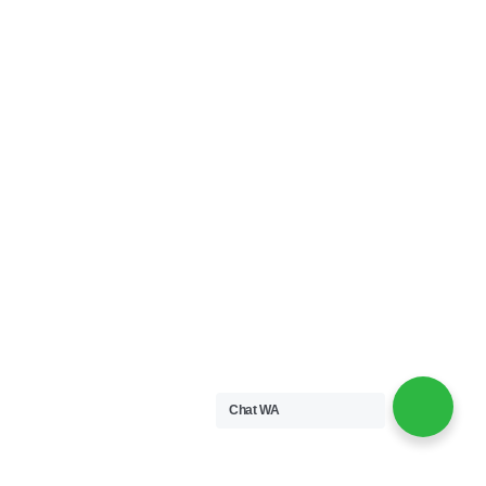
0812-6040-4677
info@improvconsulting.com
Chat WA