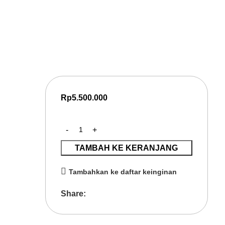
Monitoring Kinerja Berbasis Da
Pelatihan Business Intelligence untuk monitoring kinerja be
mendukung pengambilan keputusan yang cepat, akurat, dan 
Rp
5.500.000
TAMBAH KE KERANJANG
Tambahkan ke daftar keinginan
Share: