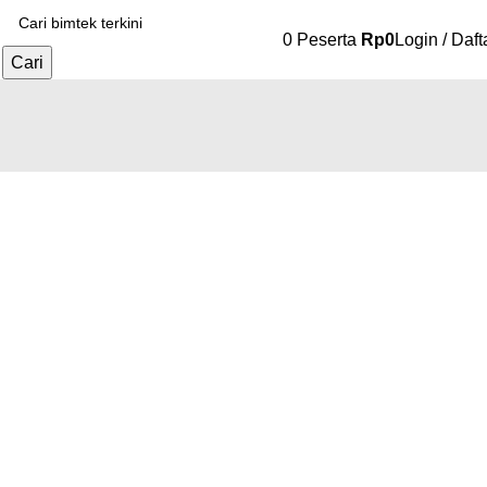
0
Peserta
Rp
0
Login / Daft
Cari