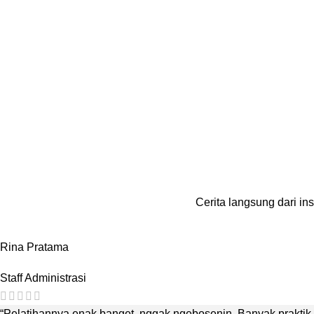
Cerita langsung dari in
Rina Pratama
Staff Administrasi
“Pelatihannya enak banget, nggak ngebosenin. Banyak praktik 