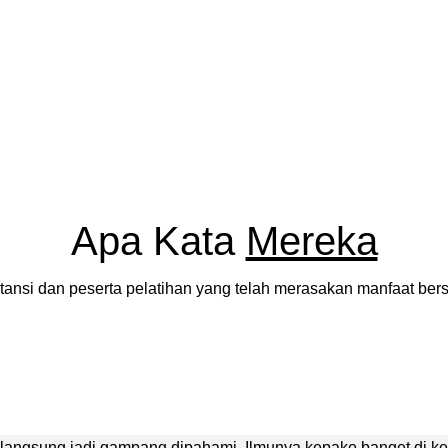
Apa Kata
Mereka
stansi dan peserta pelatihan yang telah merasakan manfaat be
langsung jadi gampang dipahami. Ilmunya kepake banget di kerj