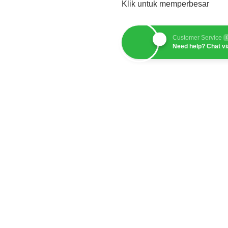
Klik untuk memperbesar
shboard
rbasis dashboard guna
Customer Service
Need help? Chat v
berbasis data.