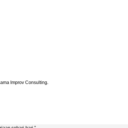
rsama Improv Consulting.
aan sehari-hari.”