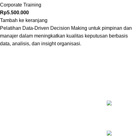
Corporate Training
Rp
5.500.000
Tambah ke keranjang
Pelatihan Data-Driven Decision Making untuk pimpinan dan
manajer dalam meningkatkan kualitas keputusan berbasis
data, analisis, dan insight organisasi.
KELAS T
Inovasi Manajemen Profesional
Pelatihan Psy
Rp
5.500.000