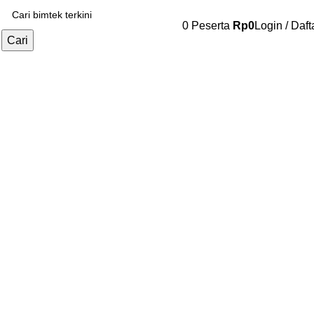
0
Peserta
Rp
0
Login / Daft
Cari