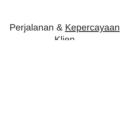
Perjalanan &
Kepercayaan
Klien
Selama perjalanan, Improv Consulting telah dipercaya oleh berbagai
instansi pemerintah, lembaga pendidikan, serta perusahaan swasta
untuk menyelenggarakan program pelatihan dan konsultasi.
Kepercayaan ini menjadi bukti komitmen kami dalam memberikan
layanan yang profesional, relevan, dan berdampak nyata.