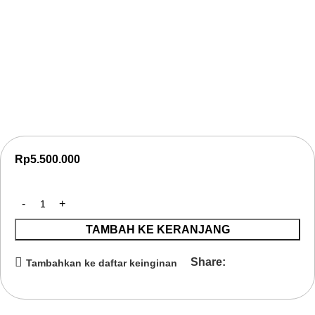
Online Training Business Process
Digitalization
Online Training Business Process Digitalization untuk
meningkatkan efisiensi, produktivitas, dan kualitas layanan
melalui digitalisasi proses bisnis.
Rp
5.500.000
TAMBAH KE KERANJANG
Share:
Tambahkan ke daftar keinginan