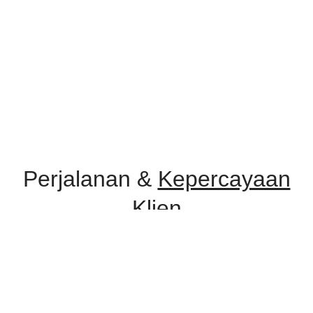
Perjalanan &
Kepercayaan
Klien
Selama perjalanan, Improv Consulting telah dipercaya oleh berbagai
instansi pemerintah, lembaga pendidikan, serta perusahaan swasta
untuk menyelenggarakan program pelatihan dan konsultasi.
Kepercayaan ini menjadi bukti komitmen kami dalam memberikan
layanan yang profesional, relevan, dan berdampak nyata.