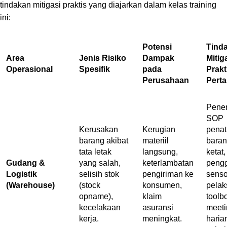
tindakan mitigasi praktis yang diajarkan dalam kelas training
ini:
Potensi
Tind
Area
Jenis Risiko
Dampak
Mitig
Operasional
Spesifik
pada
Prakt
Perusahaan
Pert
Pene
SOP
Kerusakan
Kerugian
pena
barang akibat
materiil
baran
tata letak
langsung,
ketat,
Gudang &
yang salah,
keterlambatan
peng
Logistik
selisih stok
pengiriman ke
senso
(Warehouse)
(
stock
konsumen,
pela
opname
),
klaim
toolb
kecelakaan
asuransi
meeti
kerja.
meningkat.
haria