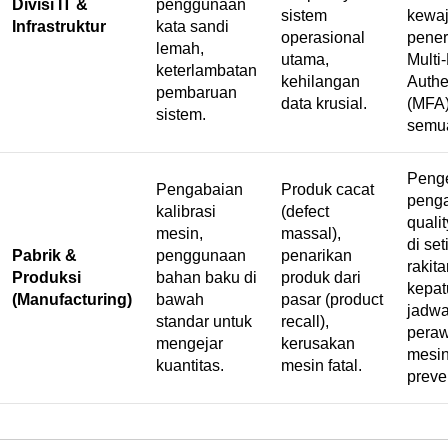
Divisi IT &
penggunaan
sistem
kewaj
Infrastruktur
kata sandi
operasional
pene
lemah,
utama,
Multi
keterlambatan
kehilangan
Authe
pembaruan
data krusial.
(MFA)
sistem.
semu
Penge
Pengabaian
Produk cacat
peng
kalibrasi
(
defect
qualit
mesin,
massal
),
di set
Pabrik &
penggunaan
penarikan
rakita
Produksi
bahan baku di
produk dari
kepa
(Manufacturing)
bawah
pasar (
product
jadwa
standar untuk
recall
),
pera
mengejar
kerusakan
mesi
kuantitas.
mesin fatal.
preven