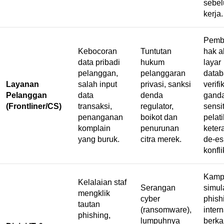
sebe
kerja.
Pemb
Kebocoran
Tuntutan
hak a
data pribadi
hukum
layar
pelanggan,
pelanggaran
datab
Layanan
salah input
privasi, sanksi
verifi
Pelanggan
data
denda
ganda
(Frontliner/CS)
transaksi,
regulator,
sensit
penanganan
boikot dan
pelat
komplain
penurunan
keter
yang buruk.
citra merek.
de-es
konfli
Kamp
Kelalaian staf
Serangan
simul
mengklik
cyber
phish
tautan
(ransomware),
intern
phishing
,
lumpuhnya
berka