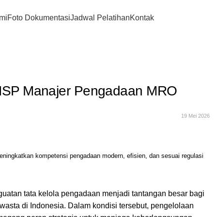
mi
Foto Dokumentasi
Jadwal Pelatihan
Kontak
i BNSP Manajer Pengadaan MRO
19 Mei 2026
ningkatkan kompetensi pengadaan modern, efisien, dan sesuai regulasi
penguatan tata kelola pengadaan menjadi tantangan besar bagi
asta di Indonesia. Dalam kondisi tersebut, pengelolaan